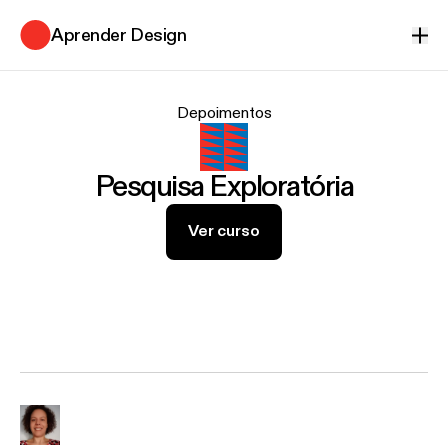
Aprender Design
Ver
Depoimentos do curso Pesquisa Explor
Depoimentos
Pesquisa Exploratória
Ver curso