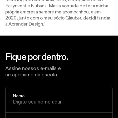
Easynvest e Nubank. Mas a vontade de ter a minha
própria empresa sempre me acompanhou, e em
2020, junto com o meu sócio Gláuber, decidi fundar
a Aprender Design.
Fique por dentro.
Assine nossos e-mails e
se aproxime da escola.
Nome