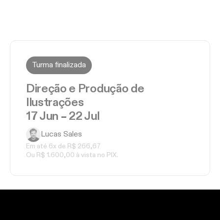
Turma finalizada
Direção e Produção de
Ilustrações
17 Jun – 22 Jul
Lucas Sales
Em até
6
x de
R$ 266,67
Ou
R$ 1.600,00
à vista no PIX.